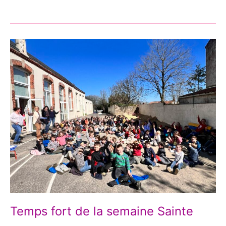
Temps
fort
de
la
semaine
Sainte
Temps fort de la semaine Sainte