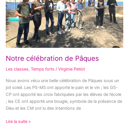
Pâques
Notre célébration de Pâques
Les classes
,
Temps forts
/
Virginie Petiot
Nous avons vécu une belle célébration de Pâques sous un
joli soleil. Les PS-MS ont apporté le pain et le vin ; les GS-
CP ont apporté les croix fabriquées par les élèves de l’école
; les CE ont apporté une bougie, symbole de la présence de
Dieu et les CM ont lu des intentions de
Lire la suite »