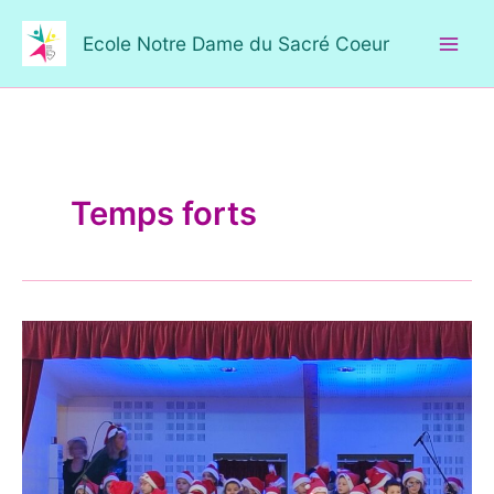
Aller
au
Ecole Notre Dame du Sacré Coeur
contenu
Temps forts
Notre
fête
de
Noël