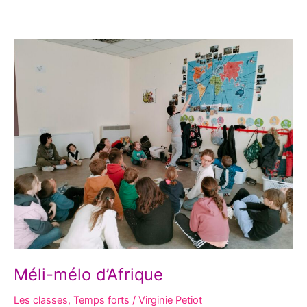
Méli-
mélo
d’Afrique
Méli-mélo d’Afrique
Les classes
,
Temps forts
/
Virginie Petiot