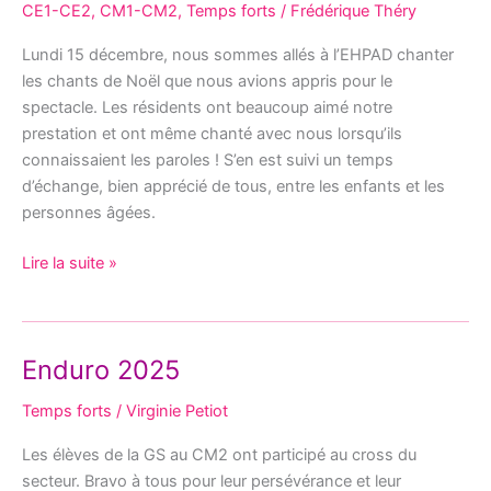
CE1-CE2
,
CM1-CM2
,
Temps forts
/
Frédérique Théry
Noël
à
Lundi 15 décembre, nous sommes allés à l’EHPAD chanter
l’EHPAD
les chants de Noël que nous avions appris pour le
spectacle. Les résidents ont beaucoup aimé notre
prestation et ont même chanté avec nous lorsqu’ils
connaissaient les paroles ! S’en est suivi un temps
d’échange, bien apprécié de tous, entre les enfants et les
personnes âgées.
Lire la suite »
Enduro 2025
Enduro
2025
Temps forts
/
Virginie Petiot
Les élèves de la GS au CM2 ont participé au cross du
secteur. Bravo à tous pour leur persévérance et leur