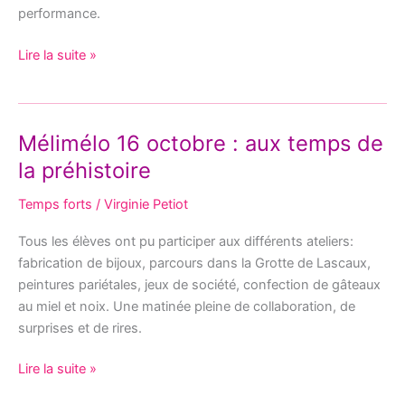
performance.
Lire la suite »
Mélimélo 16 octobre : aux temps de
Mélimélo
16
la préhistoire
octobre
Temps forts
/
Virginie Petiot
:
aux
Tous les élèves ont pu participer aux différents ateliers:
temps
fabrication de bijoux, parcours dans la Grotte de Lascaux,
de
peintures pariétales, jeux de société, confection de gâteaux
la
au miel et noix. Une matinée pleine de collaboration, de
préhistoire
surprises et de rires.
Lire la suite »