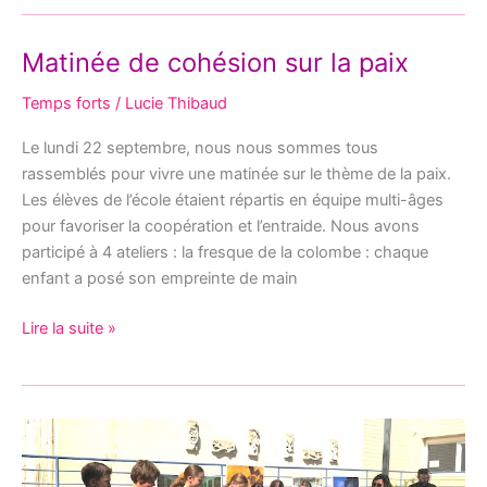
Matinée de cohésion sur la paix
Matinée
de
Temps forts
/
Lucie Thibaud
cohésion
sur
Le lundi 22 septembre, nous nous sommes tous
la
rassemblés pour vivre une matinée sur le thème de la paix.
paix
Les élèves de l’école étaient répartis en équipe multi-âges
pour favoriser la coopération et l’entraide. Nous avons
participé à 4 ateliers : la fresque de la colombe : chaque
enfant a posé son empreinte de main
Lire la suite »
Notre
célébration
de