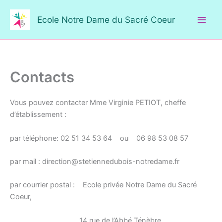
Aller
au
Ecole Notre Dame du Sacré Coeur
contenu
Contacts
Vous pouvez contacter Mme Virginie PETIOT, cheffe
d’établissement :
par téléphone: 02 51 34 53 64 ou 06 98 53 08 57
par mail : direction@stetiennedubois-notredame.fr
par courrier postal : Ecole privée Notre Dame du Sacré
Coeur,
14 rue de l’Abbé Ténèbre,